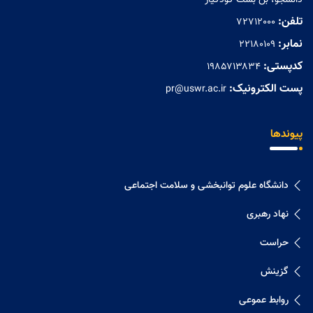
دانشجو، بن بست کودکیار
تلفن:
72712000
نمابر:
۲۲۱۸۰۱۰۹
کدپستی:
۱۹۸۵۷۱۳۸۳۴
پست الکترونیک:
pr@uswr.ac.ir
پیوندها
دانشگاه علوم توانبخشی و سلامت اجتماعی
نهاد رهبری
حراست
گزینش
روابط عموعی